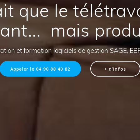
it que le télétrava
ant... mais produc
ration et formation logiciels de gestion SAGE, EB
Appeler le 04 90 88 40 82
+ d'infos