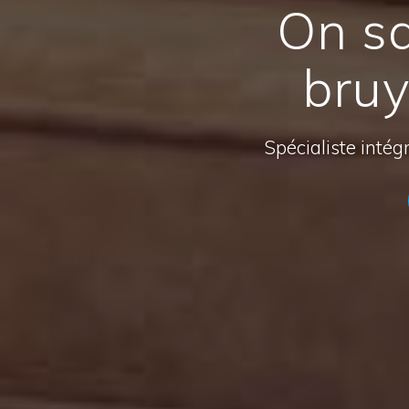
On sa
bruy
Spécialiste intég