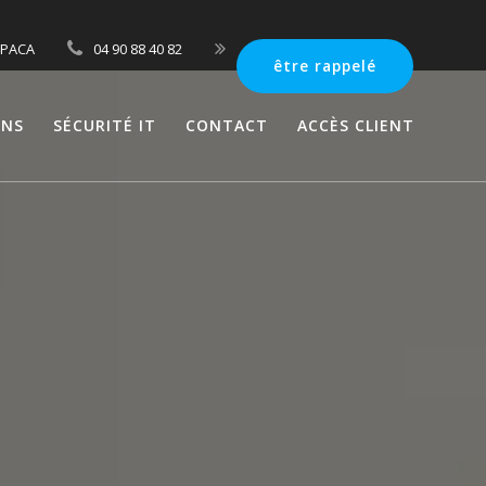
 PACA
04 90 88 40 82
être rappelé
ONS
SÉCURITÉ IT
CONTACT
ACCÈS CLIENT